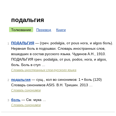
подальгия
Толкование
Перевод
Книги
ПОДАЛЬГИЯ
— (греч. podalgia, от pous нога, и algos боль).
1
Нервная боль в подошвах. Словарь иностранных слов,
вошедших в состав русского языка. Чудинов А.Н., 1910.
ПОДАЛЬГИЯ греч. podalgia, от pus, podos, нога, и algos,
боль. Боль в ступ …
Словарь иностранных слов русского языка
подальгия
— сущ., кол во синонимов: 1 • боль (120)
2
Словарь синонимов ASIS. В.Н. Тришин. 2013 …
Словарь синонимов
боль
— См. мука …
3
Словарь синонимов